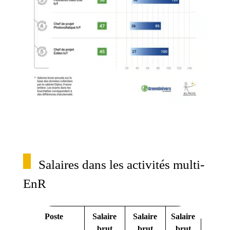
Salaires dans les activités multi-
EnR
Poste
Salaire
Salaire
Salaire
No
brut
brut
brut
d’a