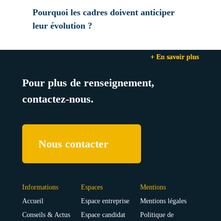
Pourquoi les cadres doivent anticiper
leur évolution ?
+ En savoir plus
+ En savoir plus
+ En savoir plus
Pour plus de renseignement,
contactez-nous.
Nous contacter
Informations
Espaces
Mentions
Accueil
Espace entreprise
Mentions légales
Conseils & Actus
Espace candidat
Politique de