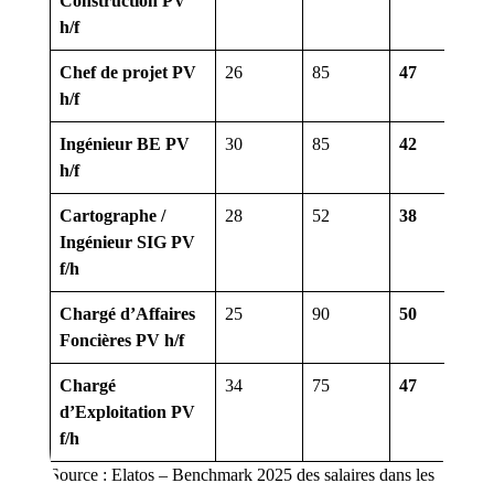
Construction PV
h/f
Chef de projet PV
26
85
47
4
h/f
Ingénieur BE PV
30
85
42
3
h/f
Cartographe /
28
52
38
3
Ingénieur SIG PV
f/h
Chargé d’Affaires
25
90
50
8
Foncières PV h/f
Chargé
34
75
47
3
d’Exploitation PV
f/h
Source
: Elatos – Benchmark 2025 des salaires dans les