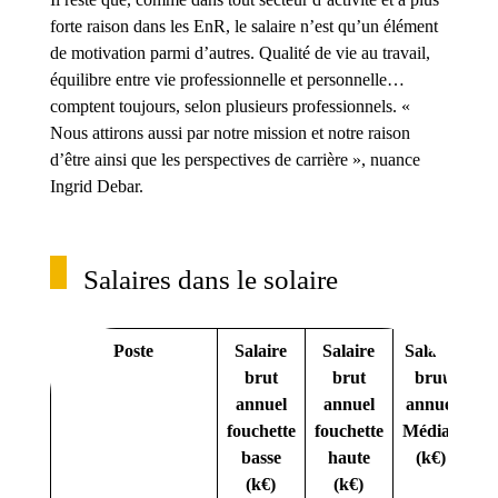
forte raison dans les EnR, le salaire n’est qu’un élément
de motivation parmi d’autres. Qualité de vie au travail,
équilibre entre vie professionnelle et personnelle…
comptent toujours, selon plusieurs professionnels. «
Nous attirons aussi par notre mission et notre raison
d’être ainsi que les perspectives de carrière », nuance
Ingrid Debar.
Salaires dans le solaire
Poste
Salaire
Salaire
Salaire
brut
brut
brut
annuel
annuel
annuel
d
fouchette
fouchette
Médian
pr
basse
haute
(k€)
du
(k€)
(k€)