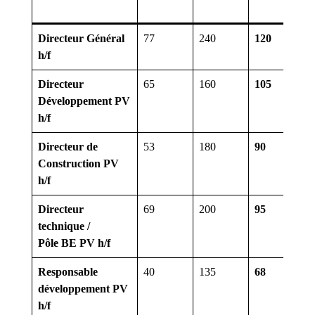
Directeur Général
77
240
120
21
h/f
Directeur
65
160
105
12
Développement PV
h/f
Directeur de
53
180
90
16
Construction PV
h/f
Directeur
69
200
95
15
technique /
Pôle BE PV h/f
Responsable
40
135
68
8
développement PV
h/f