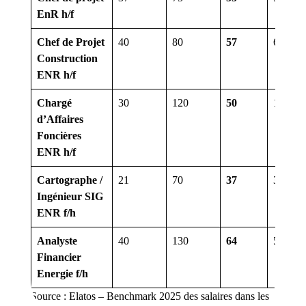
EnR h/f
Chef de Projet
40
80
57
6
Construction
ENR h/f
Chargé
30
120
50
12
d’Affaires
Foncières
ENR h/f
Cartographe /
21
70
37
3
Ingénieur SIG
ENR f/h
Analyste
40
130
64
5
Financier
Energie f/h
Source :
Elatos – Benchmark 2025 des salaires dans les