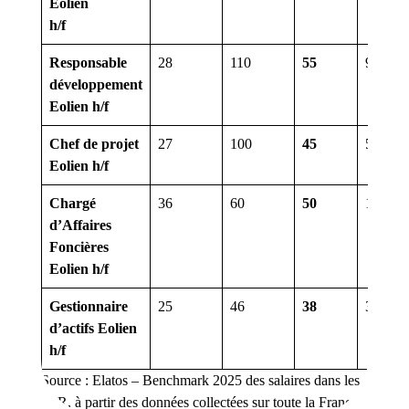
Eolien
h/f
Responsable
28
110
55
9
développement
Eolien h/f
Chef de projet
27
100
45
5
Eolien h/f
Chargé
36
60
50
11
d’Affaires
Foncières
Eolien h/f
Gestionnaire
25
46
38
3
d’actifs Eolien
h/f
Source :
Elatos – Benchmark 2025 des salaires dans les
EnR, à partir des données collectées sur toute la France