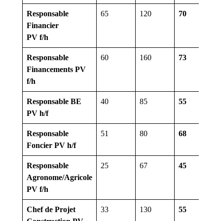
Responsable
65
120
70
10
Financier
PV f/h
Responsable
60
160
73
8
Financements PV
f/h
Responsable BE
40
85
55
7
PV h/f
Responsable
51
80
68
10
Foncier PV h/f
Responsable
25
67
45
12
Agronome/Agricole
PV f/h
Chef de Projet
33
130
55
8