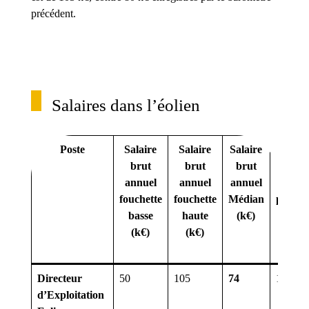
précédent.
Salaires dans l’éolien
Poste
Salaire
Salaire
Salaire
No
brut
brut
brut
d’a
annuel
annuel
annuel
d’exp
fouchette
fouchette
Médian
profess
basse
haute
(k€)
du pro
(k€)
(k€)
« sa
méd
Directeur
50
105
74
15
d’Exploitation