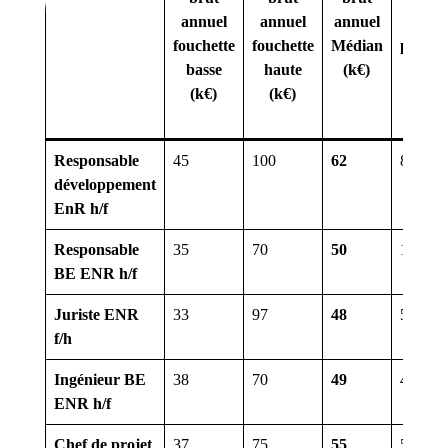
annuel
annuel
annuel
d’exp
fouchette
fouchette
Médian
profess
basse
haute
(k€)
du pro
(k€)
(k€)
« sa
méd
Responsable
45
100
62
8
développement
EnR h/f
Responsable
35
70
50
10
BE ENR h/f
Juriste ENR
33
97
48
5
f/h
Ingénieur BE
38
70
49
4
ENR h/f
Chef de projet
37
75
55
5