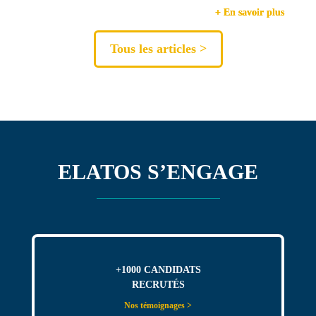
+ En savoir plus
+ En savoir plus
+ En savoir plus
Tous les articles >
ELATOS S’ENGAGE
+1000 CANDIDATS
RECRUTÉS
Nos témoignages >