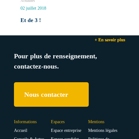
Actualités
02 juillet 2018
Et de 3 !
+ En savoir plus
+ En savoir plus
+ En savoir plus
Pour plus de renseignement,
contactez-nous.
Nous contacter
Informations
Espaces
Mentions
Accueil
Espace entreprise
Mentions légales