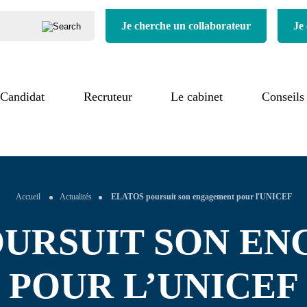
Je cherche un collaborateur
Je
iers
Candidat
Notre processus
Recruteur
Qui sommes-nous ?
Le cabinet
Conseils
cours de
Notre valeur ajoutée
Nos engagements
rutement
Nos références
Nos secteurs
moignages
Accueil
Actualités
ELATOS poursuit son engagement pour l'UNICEF
OURSUIT SON E
POUR L’UNICEF