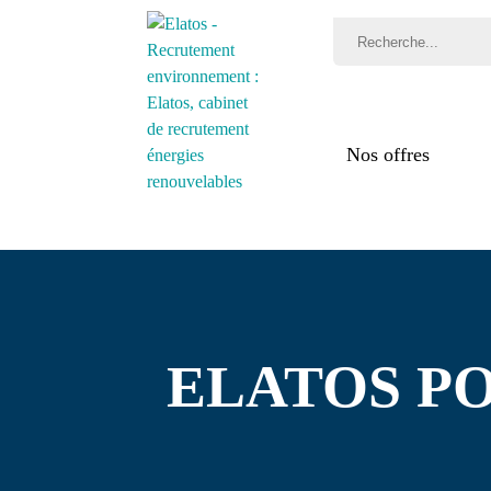
Nos offres
Mét
Par
rec
Té
ELATOS P