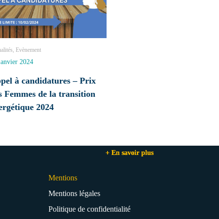
alités, Evènement
janvier 2024
pel à candidatures – Prix
s Femmes de la transition
ergétique 2024
+ En savoir plus
+ En savoir plus
+ En savoir plus
Mentions
Mentions légales
Politique de confidentialité