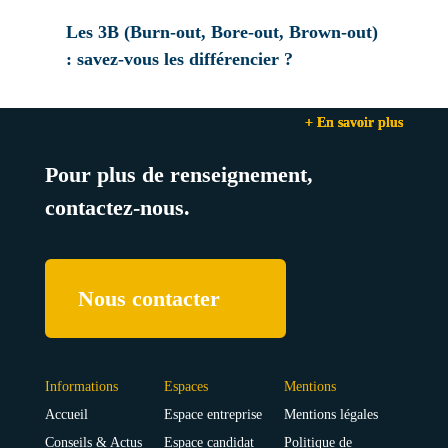
Les 3B (Burn-out, Bore-out, Brown-out)
: savez-vous les différencier ?
+ En savoir plus
+ En savoir plus
+ En savoir plus
Pour plus de renseignement,
contactez-nous.
Nous contacter
Informations
Espaces
Mentions
Accueil
Espace entreprise
Mentions légales
Conseils & Actus
Espace candidat
Politique de