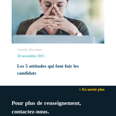
Conseils, Recruteurs
30 novembre 2015
Les 5 attitudes qui font fuir les
candidats
+ En savoir plus
+ En savoir plus
+ En savoir plus
Pour plus de renseignement,
contactez-nous.