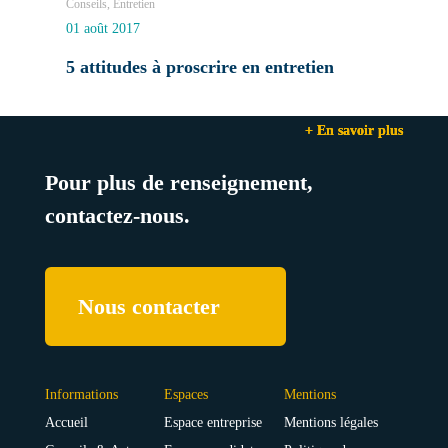
Conseils, Entretien
01 août 2017
5 attitudes à proscrire en entretien
+ En savoir plus
+ En savoir plus
+ En savoir plus
Pour plus de renseignement,
contactez-nous.
Nous contacter
Informations
Espaces
Mentions
Accueil
Espace entreprise
Mentions légales