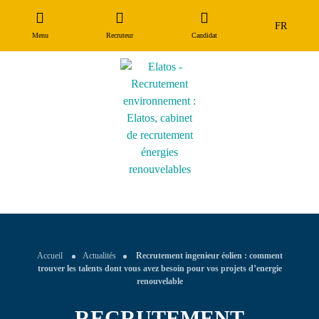
FR
Métiers
Notre processus
Qui sommes-nous ?
Menu
Recruteur
Candidat
Nos
Parcours de
Notre valeur ajoutée
Nos engagements
offres
recrutement
Nos références
Nos secteurs
Candidat
Témoignages
Recruteur
Le
cabinet
Accueil
Actualités
Recrutement ingenieur éolien : comment
Conseils
trouver les talents dont vous avez besoin pour vos projets d’energie
&
renouvelable
Actus
RECRUTEMENT