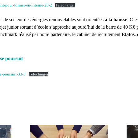
ent-pour-former-en-interne-23-2
Télécharger
ns le secteur des énergies renouvelables sont orientées
à la hausse
. C’e
rojet junior sortant d’école s’approche aujourd’hui de la barre de 40 K
enchmark
réalisé par notre partenaire, le cabinet de recrutement
Elatos
,
 se poursuit
e-poursuit-33-3
Télécharger