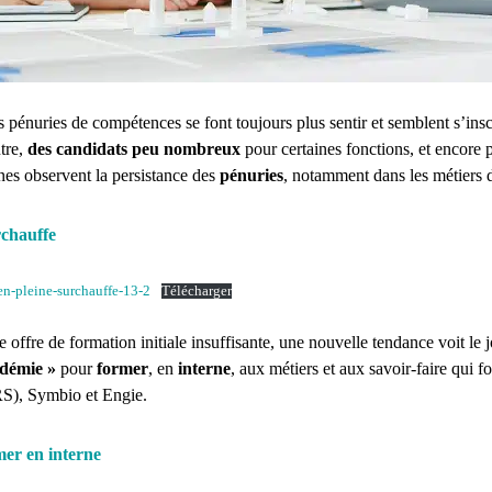
les pénuries de compétences se font toujours plus sentir et semblent s’in
utre,
des candidats peu nombreux
pour certaines fonctions, et encore p
ines observent la persistance des
pénuries
, notamment dans les métiers
rchauffe
en-pleine-surchauffe-13-2
Télécharger
 offre de formation initiale insuffisante, une nouvelle tendance voit le j
adémie »
pour
former
, en
interne
, aux métiers et aux savoir-faire qui f
RS), Symbio et Engie.
mer en interne