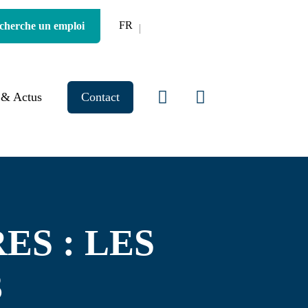
FR
 cherche un emploi
 & Actus
Contact
ES : LES
3