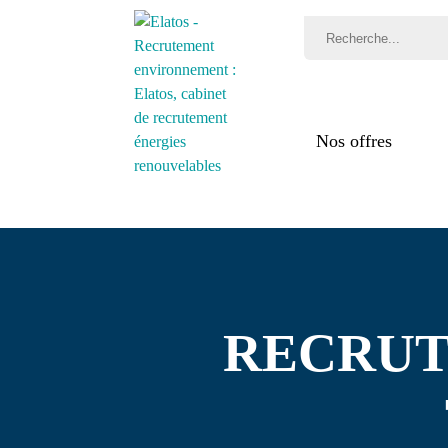
Nos offres
Mét
Par
rec
Té
RECRUTE