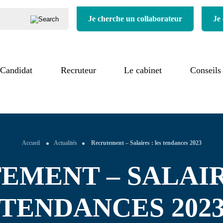
Je cherche un collaborateur
Je
iers
Candidat
Notre processus
Recruteur
Qui sommes-
Le cabinet
Conseils
nous ?
cours de
Notre valeur
rutement
ajoutée
Nos engagements
moignages
Nos références
Nos secteurs
Accueil
Actualités
Recrutement – Salaires : les tendances 2023
MENT – SALAIR
TENDANCES 202