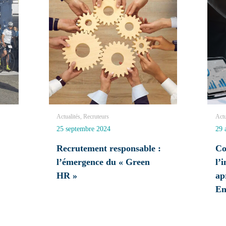
Actualités, Recruteurs
Actu
25 septembre 2024
29 
Recrutement responsable :
Co
l’émergence du « Green
l’
HR »
ap
E