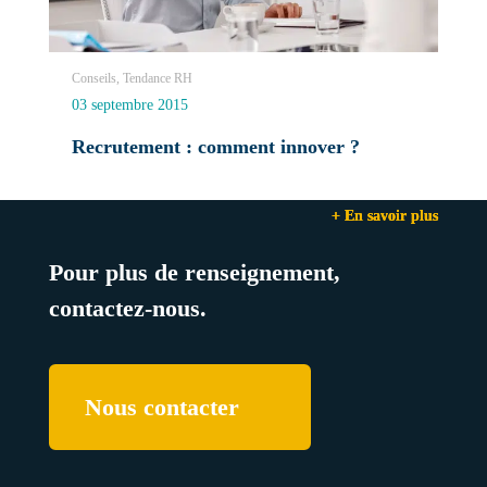
Conseils, Tendance RH
03 septembre 2015
Recrutement : comment innover ?
+ En savoir plus
+ En savoir plus
+ En savoir plus
Pour plus de renseignement,
contactez-nous.
Nous contacter