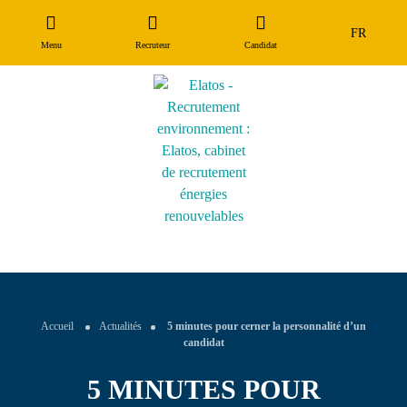
FR
Métiers
Notre processus
Qui sommes-nous ?
Menu
Recruteur
Candidat
Nos
Parcours de recrutement
Notre valeur ajoutée
Nos engagements
offres
Témoignages
Nos références
Nos secteurs
Candidat
Recruteur
Le
cabinet
Accueil
Actualités
5 minutes pour cerner la personnalité d’un
Conseils
candidat
&
Actus
5 MINUTES POUR