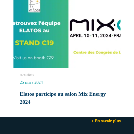
Actualités
25 mars 2024
Elatos participe au salon Mix Energy
2024
+ En savoir plus
+ En savoir plus
+ En savoir plus