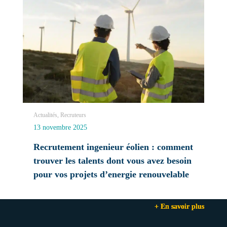
Actualités, Recruteurs
13 novembre 2025
Recrutement ingenieur éolien : comment
trouver les talents dont vous avez besoin
pour vos projets d’energie renouvelable
+ En savoir plus
+ En savoir plus
+ En savoir plus