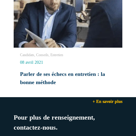
Candidats, Conseils, Entretien
08 avril 2021
Parler de ses échecs en entretien : la
bonne méthode
+ En savoir plus
+ En savoir plus
+ En savoir plus
Pour plus de renseignement,
contactez-nous.